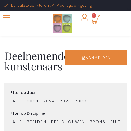
De leukste activiteiten
Prachtige omgeving
0
Deelnemende
AANMELDEN
kunstenaars
Filter op Jaar
ALLE
2023
2024
2025
2026
Filter op Discipline
ALLE
BEELDEN
BEELDHOUWEN
BRONS
BUITENK