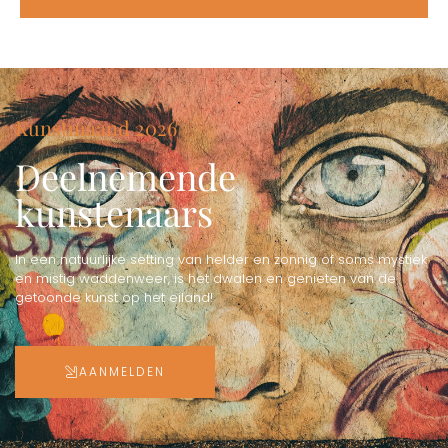
Kunstmaand 2026
Deelnemende
kunstenaars
In een natuurlijke setting van helder en zonnig of soms mystiek
en mistig waddenweer, is het dwalen en genieten van de
getoonde kunst op het eiland!
AANMELDEN