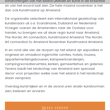
windrichtingen van het eiland uitstrekt en kunst in de breedste
zin van het woord laat zien. De hele maand november is het
dan ook Kunstmaand op Ameland.
De organisatie selecteert een internationaal gezelschap van
kunstenaars uit o.a. Scandinavië, Duitsland en Nederland.
Vroeger voeren de Amelanders naar de Oostzee voor
handel, nu brengen we uit deze regio kunst naar Ameland,
The Nordic Art connection; Kunstmaand Ameland The Nordic
Art connection to Ameland November Kunstmaand Ameland.
In en rond alle vier de dorpen op het eiland zijn exposities in
origineel en smaakvol ingerichte ruimtes; hotels, musea,
appartementengebouwen, kampeerboerderijen,
campingrecreatieruimtes, kerken, gemeentehuis en galeries.
Tevens biedt het landschap van Ameland een speciaal
decor voor projecten welke over het eiland in het landschap
staan verspreid.
Overdag kunst kijken en in de avond uren ander kunstvormen
zien, beleven en ervaren.
LEES VERDER