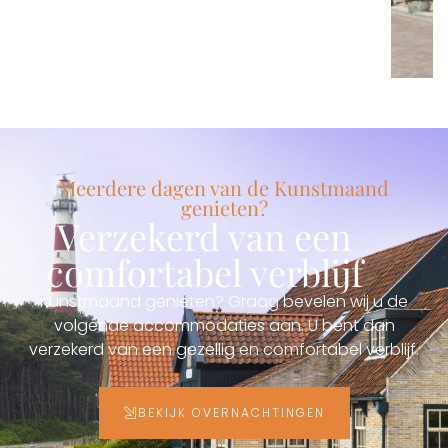
Meerdere dagen van de Kunstmaand
genieten?
Verzekerd van een
comfortabel verblijf
Kunstmaand genieten? Graag bevelen wij u de
volgende accommodaties aan. U bent dan
verzekerd van een gezellig en comfortabel verblijf.
BEKIJK OVERNACHTINGEN