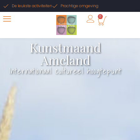
De leukste activiteiten
Prachtige omgeving
0
Kunstmaand
Ameland
Internationaal cultureel hoogtepunt