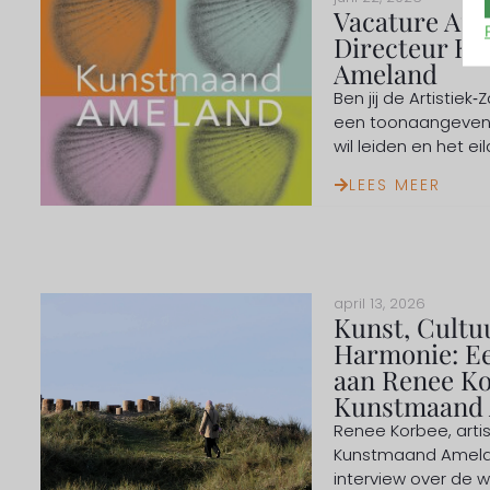
Vacature Arti
Directeur K
Ameland
Ben jij de Artistiek‑
een toonaangevend
wil leiden en het eil
LEES MEER
april 13, 2026
Kunst, Cultu
Harmonie: Ee
aan Renee Ko
Kunstmaand
Renee Korbee, artis
Kunstmaand Ameland
interview over de wi