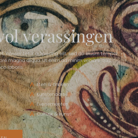
ol verassingen
t, consectetur adipiscing elit, sed do eiusm tempor
olore magna aliqua. Ut enim ad minim veniam quis
co laboris.
Eten & drinken
Kunstenaars
Evenementen
Cultuur & kunst