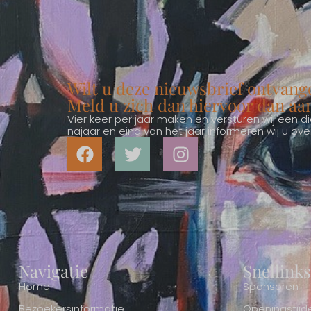
Wilt u deze nieuwsbrief ontvang
Meld u zich dan hiervoor dan aa
Vier keer per jaar maken en versturen wij een dig
najaar en eind van het jaar informeren wij u o
Navigatie
Snellinks
Home
Sponsoren
Bezoekersinformatie
Openingstijd