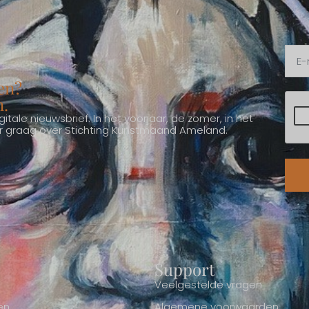
en?
n.
itale nieuwsbrief. In het voorjaar, de zomer, in het
ver graag over Stichting Kunstmaand Ameland.
Support
Veelgestelde vragen
en
Algemene voorwaarden