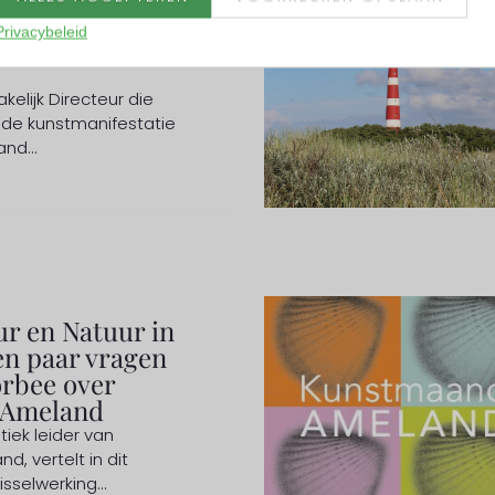
stiek-Zakelijk
Privacybeleid
unstmaand
Zakelijk Directeur die
e kunstmanifestatie
and...
ur en Natuur in
n paar vragen
rbee over
 Ameland
tiek leider van
, vertelt in dit
sselwerking...