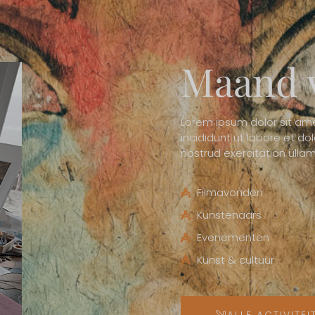
Maand v
Lorem ipsum dolor sit ame
incididunt ut labore et d
nostrud exercitation ullam
Filmavonden
Kunstenaars
Evenementen
Kunst & cultuur