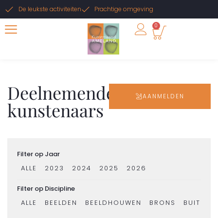
De leukste activiteiten
Prachtige omgeving
0
Deelnemende
AANMELDEN
kunstenaars
Filter op Jaar
ALLE
2023
2024
2025
2026
Filter op Discipline
ALLE
BEELDEN
BEELDHOUWEN
BRONS
BUITENK