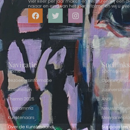
Vier keer per jaar maken en versturen wij een dig
najaar en eind van het jaar informeren wij u o
Navigatie
Snellinks
Home
Sponsoren
Bezoekersinformatie
Openingstijd
Activiteiten
Jaarverslage
Thema 2026
ANBI
Programma
Nieuwsbriev
Kunstenaars
Meerjarenpla
Over de Kunstmaand
Suppoosten & 