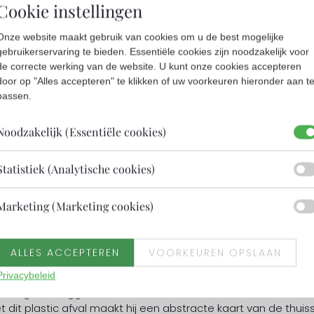
Cookie instellingen
Onze website maakt gebruik van cookies om u de best mogelijke
gebruikerservaring te bieden. Essentiële cookies zijn noodzakelijk voor
de correcte werking van de website. U kunt onze cookies accepteren
door op "Alles accepteren" te klikken of uw voorkeuren hieronder aan t
passen.
Noodzakelijk (Essentiële cookies)
Statistiek (Analytische cookies)
Marketing (Marketing cookies)
het maken van kunst. In afval ziet hij functionele schoonheid. H
 Na zijn studie is hij verhuisd naar het buitenland. Hij woo
ew York. Zowel de weidsheid en kalmerende werking van de zee e
ote stad zijn terugkerende thema’s. Hij woont momenteel in
ALLES ACCEPTEREN
VOORKEUREN OPSLAAN
n.
Privacybeleid
vraagt Van Tiggelen vrienden uit verschillende landen om
dit plastic afval maakt hij een abstracte kaart van de thuis