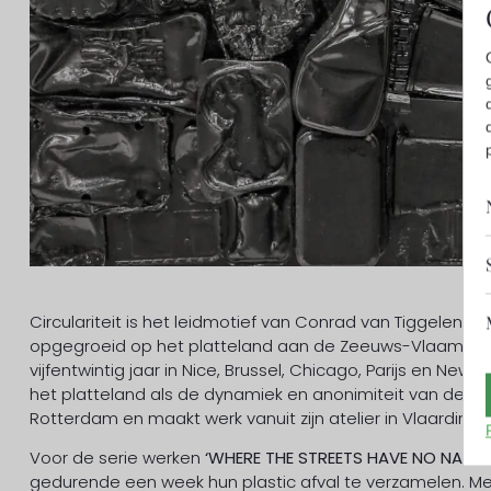
Circulariteit is het leidmotief van Conrad van Tiggelen bij 
opgegroeid op het platteland aan de Zeeuws-Vlaamse kust.
vijfentwintig jaar in Nice, Brussel, Chicago, Parijs en N
het platteland als de dynamiek en anonimiteit van de gr
Rotterdam en maakt werk vanuit zijn atelier in Vlaardinge
Voor de serie werken
‘WHERE THE STREETS HAVE NO NAME’
gedurende een week hun plastic afval te verzamelen. Met 