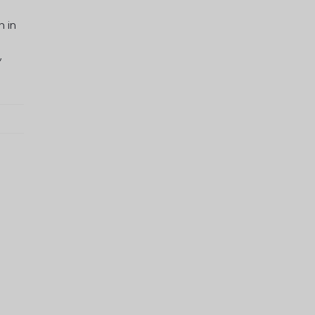
n in
,