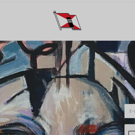
en?
n.