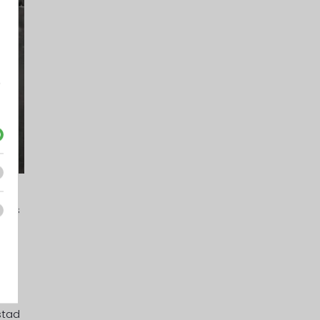
e
ij is
nde
n
stad