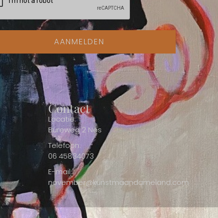
AANMELDEN
Contact
Locatie:
Bureweg 2 Nes
Telefoon:
06 45834073
E-mail:
november@kunstmaandameland.com