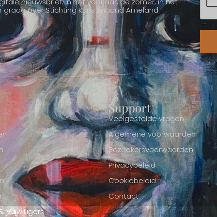
itale nieuwsbrief. In het voorjaar, de zomer, in het
ver graag over Stichting Kunstmaand Ameland.
Support
Veelgestelde vragen
en
Algemene voorwaarden
n
Bezoekersvoorwaarden
Privacybeleid
en
Cookiebeleid
n
Contact
Vrijwilligers