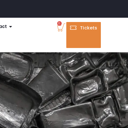
0
act
Tickets