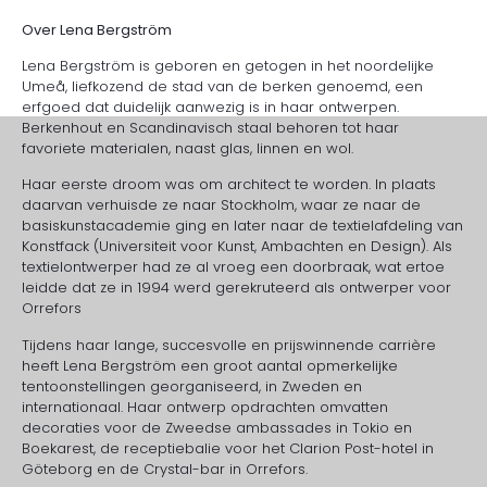
Over Lena Bergström
Lena Bergström is geboren en getogen in het noordelijke
Umeå, liefkozend de stad van de berken genoemd, een
erfgoed dat duidelijk aanwezig is in haar ontwerpen.
Berkenhout en Scandinavisch staal behoren tot haar
favoriete materialen, naast glas, linnen en wol.
Haar eerste droom was om architect te worden. In plaats
daarvan verhuisde ze naar Stockholm, waar ze naar de
basiskunstacademie ging en later naar de textielafdeling van
Konstfack (Universiteit voor Kunst, Ambachten en Design). Als
textielontwerper had ze al vroeg een doorbraak, wat ertoe
leidde dat ze in 1994 werd gerekruteerd als ontwerper voor
Orrefors
Tijdens haar lange, succesvolle en prijswinnende carrière
heeft Lena Bergström een ​​groot aantal opmerkelijke
tentoonstellingen georganiseerd, in Zweden en
internationaal. Haar ontwerp opdrachten omvatten
decoraties voor de Zweedse ambassades in Tokio en
Boekarest, de receptiebalie voor het Clarion Post-hotel in
Göteborg en de Crystal-bar in Orrefors.