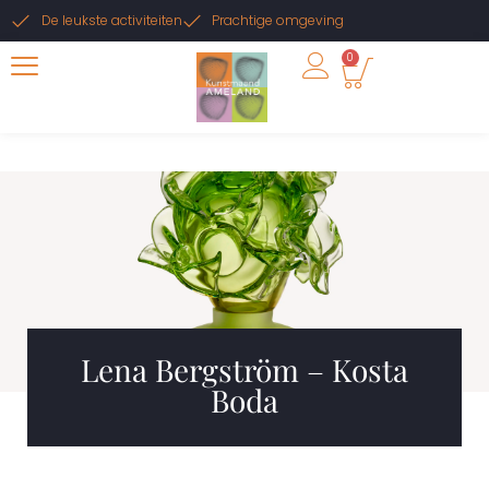
De leukste activiteiten
Prachtige omgeving
0
Lena Bergström – Kosta
Boda