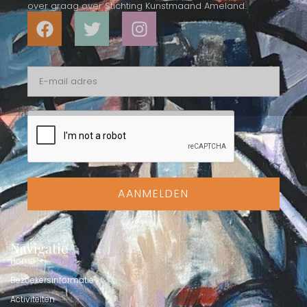
over graag over Stichting Kunstmaand Ameland.
AANMELDEN
Navigatie
Home
Bezoekersinformatie
Activiteiten