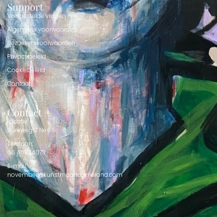
Support
Veelgestelde vragen
Algemene voorwaarden
Bezoekersvoorwaarden
Privacybeleid
Cookiebeleid
Contact
Contact
Locatie:
Bureweg 2 Nes
Telefoon:
06 45834073
E-mail:
november@kunstmaandameland.com