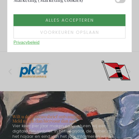
ALLES ACCEPTEREN
VOORKEUREN OPSLAAN
Privacybeleid
Wilt u deze nieuwsbrief ontvangen?
Meld u zich dan hiervoor dan aan.
Vier keer per jaar maken en versturen wij een
digitale nieuwsbrief. In het voorjaar, de zomer, in
het najaar en eind van het jaar informeren wij u