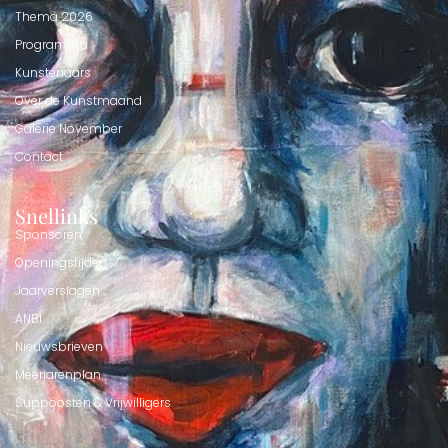
Thema 2026
Programma
Kunstenaars
Over de Kunstmaand
Galerie November
Contact
Snellinks
Sponsoren
Openingstijden
Jaarverslagen
ANBI
Nieuwsbrieven
Meerjarenplan
Suppoosten & Vrijwilligers