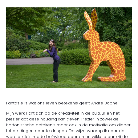
Fantasie is wat ons leven betekenis geeft Andre Boone
Mijn werk richt zich op de creativiteit in de cultuur en het
plezier dat deze houding kan geven. Plezier in zowel de
hedonistische betekenis maar ook in de motivatie om dieper
tot de dingen door te dringen. De wijze waarop ik naar de
wereld kijk is mede beïnvloed door en ontwikkeld dankzij de