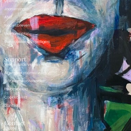
Openingstijden
Jaarverslagen
ANBI
Nieuwsbrieven
Meerjarenplan
Suppoosten & Vrijwilligers
Support
Veelgestelde vragen
Algemene voorwaarden
Bezoekersvoorwaarden
Privacybeleid
Cookiebeleid
Contact
Contact
Locatie: