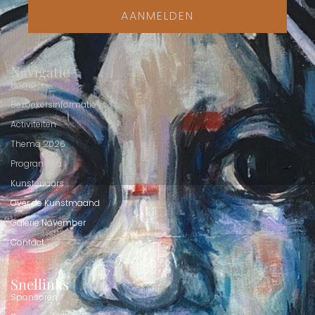
AANMELDEN
Navigatie
Home
Bezoekersinformatie
Activiteiten
Thema 2026
Programma
Kunstenaars
Over de Kunstmaand
Galerie November
Contact
Snellinks
Sponsoren