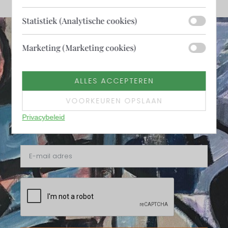
Statistiek (Analytische cookies)
Marketing (Marketing cookies)
Wilt u deze nieuwsbrief ontvangen?
Meld u zich dan hiervoor dan aan.
Vier keer per jaar maken en versturen wij een
ALLES ACCEPTEREN
digitale nieuwsbrief. In het voorjaar, de zomer, in
het najaar en eind van het jaar informeren wij u
over graag over Stichting Kunstmaand Ameland.
VOORKEUREN OPSLAAN
Privacybeleid