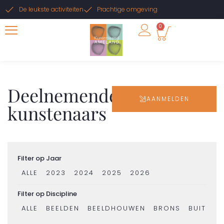
De leukste activiteiten
Prachtige omgeving
0
Deelnemende
AANMELDEN
kunstenaars
Filter op Jaar
ALLE
2023
2024
2025
2026
Filter op Discipline
ALLE
BEELDEN
BEELDHOUWEN
BRONS
BUITENK