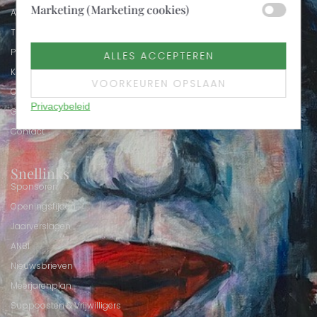
Marketing (Marketing cookies)
Activiteiten
Thema 2026
Programma
ALLES ACCEPTEREN
Kunstenaars
VOORKEUREN OPSLAAN
Over de Kunstmaand
Privacybeleid
Galerie November
Contact
Snellinks
Sponsoren
Openingstijden
Jaarverslagen
ANBI
Nieuwsbrieven
Meerjarenplan
Suppoosten & Vrijwilligers