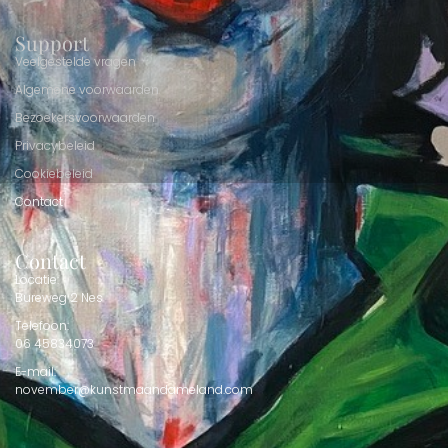
Support
Veelgestelde vragen
Algemene voorwaarden
Bezoekersvoorwaarden
Privacybeleid
Cookiebeleid
Contact
Contact
Locatie:
Bureweg 2 Nes
Telefoon:
06 45834073
E-mail:
november@kunstmaandameland.com