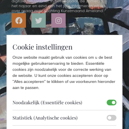
digitale nieuwsbrief. In het voorjaar, de zomer, in
het najaar en eind van het jaar informeren wij u
over graag over Stichting Kunstmaand Ameland.
Cookie instellingen
Onze website maakt gebruik van cookies om u de best
mogelijke gebruikerservaring te bieden. Essentiële
cookies zijn noodzakelijk voor de correcte werking van
de website. U kunt onze cookies accepteren door op
"Alles accepteren" te klikken of uw voorkeuren hieronder
aan te passen.
AANMELDEN
Noodzakelijk (Essentiële cookies)
Navigatie
Statistiek (Analytische cookies)
Home
Bezoekersinformatie