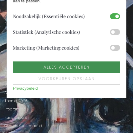
aan te passen.
Noodzakelijk (Essentiële cookies)
Statistiek (Analytische cookies)
AANMELDEN
Marketing (Marketing cookies)
ALLES ACCEPTEREN
Navigatie
Home
VOORKEUREN OPSLAAN
Bezoekersinformatie
Privacybeleid
Activiteiten
Thema 2026
Programma
Kunstenaars
Over de Kunstmaand