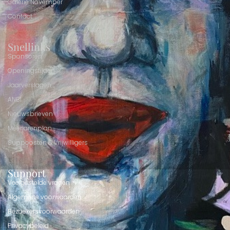
Galerie November
Contact
Snellinks
Sponsoren
Openingstijden
Jaarverslagen
ANBI
Nieuwsbrieven
Meerjarenplan
Suppoosten & Vrijwilligers
Support
Veelgestelde vragen
Algemene voorwaarden
Bezoekersvoorwaarden
Privacybeleid