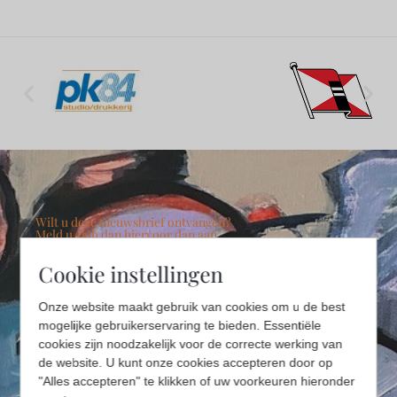
Wilt u deze nieuwsbrief ontvangen?
Meld u zich dan hiervoor dan aan.
Vier keer per jaar maken en versturen wij een
digitale nieuwsbrief. In het voorjaar, de zomer, in
Cookie instellingen
het najaar en eind van het jaar informeren wij u
over graag over Stichting Kunstmaand Ameland.
Onze website maakt gebruik van cookies om u de best
mogelijke gebruikerservaring te bieden. Essentiële
cookies zijn noodzakelijk voor de correcte werking van
de website. U kunt onze cookies accepteren door op
"Alles accepteren" te klikken of uw voorkeuren hieronder