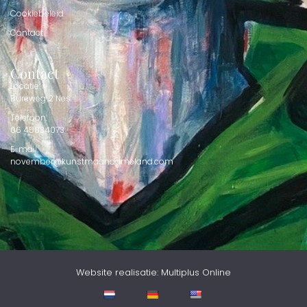
Cookiebeleid
Contact
Contact
Locatie:
Bureweg 2 Nes
Telefoon:
06 45834073
E-mail:
november@kunstmaandameland.com
Website realisatie: Multiplus Online