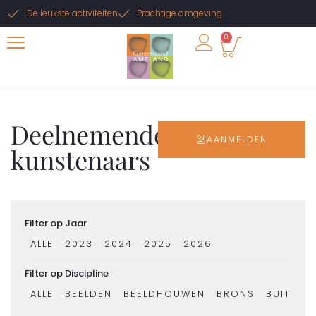
De leukste activiteiten
Prachtige omgeving
0
Deelnemende
AANMELDEN
kunstenaars
Filter op Jaar
ALLE
2023
2024
2025
2026
Filter op Discipline
ALLE
BEELDEN
BEELDHOUWEN
BRONS
BUITENK