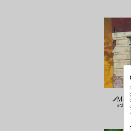
Maai
Schild