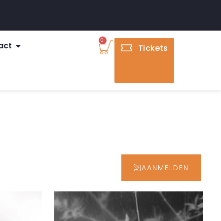
0
act
Tickets
AANMELDEN