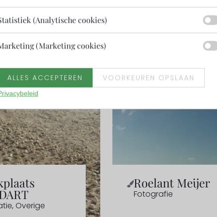
Statistiek (Analytische cookies)
Marketing (Marketing cookies)
ALLES ACCEPTEREN
VOORKEUREN OPSLAAN
Privacybeleid
plaats
Roelant Meijer
DART
Fotografie
atie
,
Overige