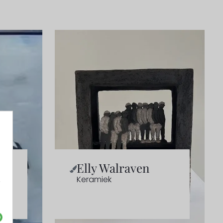
Elly Walraven
Keramiek
e