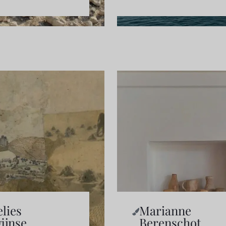
lies
Marianne
ijnse
Berenschot