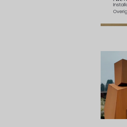
Install
Overi