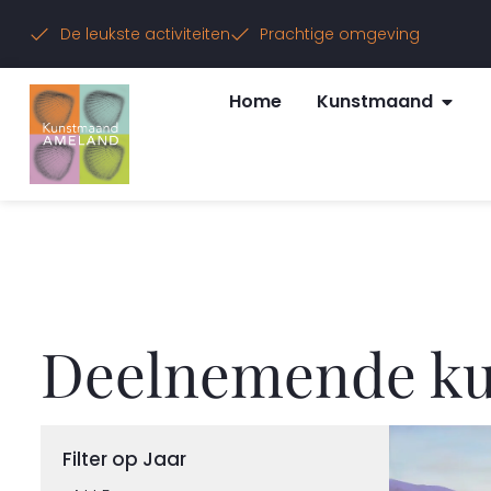
De leukste activiteiten
Prachtige omgeving
Home
Kunstmaand
Deelnemende ku
Filter op Jaar