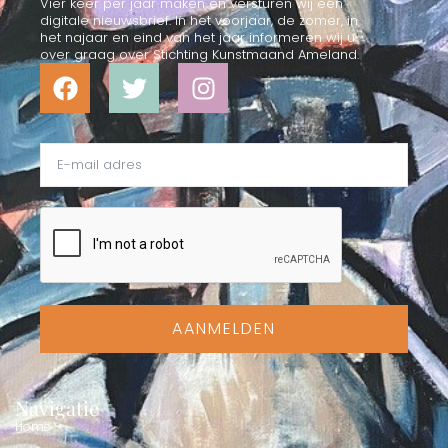
Vier keer per jaar maken en versturen wij een
digitale nieuwsbrief. In het voorjaar, de zomer, in
het najaar en eind van het jaar informeren wij u
over graag over Stichting Kunstmaand Ameland.
AANMELDEN
Navigatie
Home