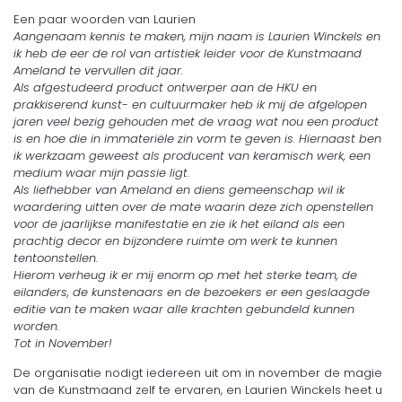
Een paar woorden van Laurien
Aangenaam kennis te maken, mijn naam is Laurien Winckels en
ik heb de eer de rol van artistiek leider voor de Kunstmaand
Ameland te vervullen dit jaar.
Als afgestudeerd product ontwerper aan de HKU en
prakkiserend kunst- en cultuurmaker heb ik mij de afgelopen
jaren veel bezig gehouden met de vraag wat nou een product
is en hoe die in immateriële zin vorm te geven is. Hiernaast ben
ik werkzaam geweest als producent van keramisch werk, een
medium waar mijn passie ligt.
Als liefhebber van Ameland en diens gemeenschap wil ik
waardering uitten over de mate waarin deze zich openstellen
voor de jaarlijkse manifestatie en zie ik het eiland als een
prachtig decor en bijzondere ruimte om werk te kunnen
tentoonstellen.
Hierom verheug ik er mij enorm op met het sterke team, de
eilanders, de kunstenaars en de bezoekers er een geslaagde
editie van te maken waar alle krachten gebundeld kunnen
worden.
Tot in November!
De organisatie nodigt iedereen uit om in november de magie
van de Kunstmaand zelf te ervaren, en Laurien Winckels heet u