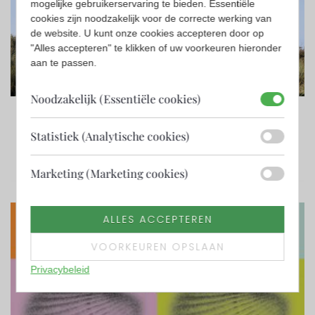
mogelijke gebruikerservaring te bieden. Essentiële
cookies zijn noodzakelijk voor de correcte werking van
de website. U kunt onze cookies accepteren door op
"Alles accepteren" te klikken of uw voorkeuren hieronder
aan te passen.
Noodzakelijk (Essentiële cookies)
april 13, 2026
Kunst, Cultuur en Natuur in Harmonie: Een paar
vragen aan Renee Korbee over Kunstmaand
Statistiek (Analytische cookies)
Ameland
LEES MEER
Marketing (Marketing cookies)
ALLES ACCEPTEREN
VOORKEUREN OPSLAAN
Privacybeleid