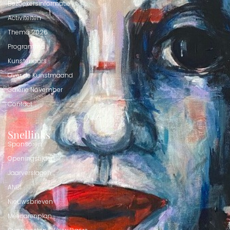
Bezoekersinformatie
Activiteiten
Thema 2026
Programma
Kunstenaars
Over de Kunstmaand
Galerie November
Contact
Snellinks
Sponsoren
Openingstijden
Jaarverslagen
ANBI
Nieuwsbrieven
Meerjarenplan