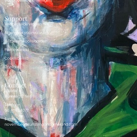
Suppoosten & Vrijwilligers
Support
Veelgestelde vragen
Algemene voorwaarden
Bezoekersvoorwaarden
Privacybeleid
Cookiebeleid
Contact
Contact
Locatie:
Bureweg 2 Nes
Telefoon:
06 45834073
E-mail:
november@kunstmaandameland.com