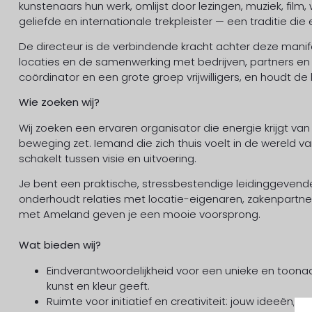
kunstenaars hun werk, omlijst door lezingen, muziek, film
geliefde en internationale trekpleister — een traditie die 
De directeur is de verbindende kracht achter deze manifes
locaties en de samenwerking met bedrijven, partners 
coördinator en een grote groep vrijwilligers, en houdt de
Wie zoeken wij?
Wij zoeken een ervaren organisator die energie krijgt van
beweging zet. Iemand die zich thuis voelt in de wereld v
schakelt tussen visie en uitvoering.
Je bent een praktische, stressbestendige leidinggevende d
onderhoudt relaties met locatie-eigenaren, zakenpartner
met Ameland geven je een mooie voorsprong.
Wat bieden wij?
Eindverantwoordelijkheid voor een unieke en toona
kunst en kleur geeft.
Ruimte voor initiatief en creativiteit: jouw ideeën,