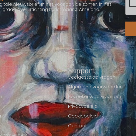
itale nieuwsbrief. In het voorjaar, de zomer, in het
ver graag over Stichting Kunstmaand Ameland.
Support
Veelgestelde vragen
en
Algemene voorwaarden
n
Bezoekersvoorwaarden
Privacybeleid
en
Cookiebeleid
n
Contact
Vrijwilligers