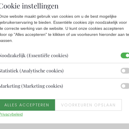
ving waar geen maand hetzelfde is.
Cookie instellingen
inzet afhankelijk van de periode in het jaar, op zzp‑basis.
nzet en verantwoordelijkheid.
Onze website maakt gebruik van cookies om u de best mogelijke
gebruikerservaring te bieden. Essentiële cookies zijn noodzakelijk voor
de correcte werking van de website. U kunt onze cookies accepteren
e Kunstmaand Ameland.
door op "Alles accepteren" te klikken of uw voorkeuren hieronder aan t
november@kunstmaandameland.nl
passen.
van de Kunstmaand Ameland, via 0651591578.
Noodzakelijk (Essentiële cookies)
Statistiek (Analytische cookies)
Marketing (Marketing cookies)
ALLES ACCEPTEREN
VOORKEUREN OPSLAAN
Privacybeleid