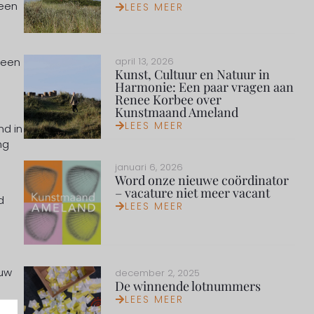
 een
LEES MEER
 een
april 13, 2026
Kunst, Cultuur en Natuur in
Harmonie: Een paar vragen aan
Renee Korbee over
Kunstmaand Ameland
LEES MEER
nd in
ng
januari 6, 2026
Word onze nieuwe coördinator
– vacature niet meer vacant
d
LEES MEER
euw
december 2, 2025
De winnende lotnummers
LEES MEER