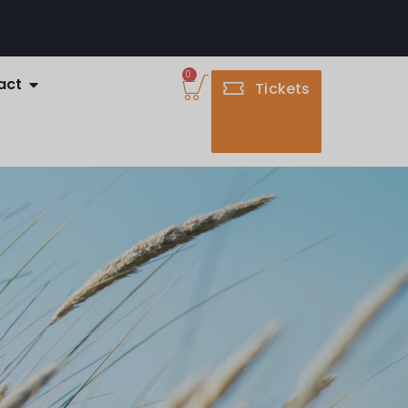
0
act
Tickets