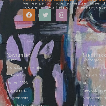
Vier keer per jaar maken en versturen wij een dig
najaar en eind van het jaar informeren wij u o
Navigatie
Snellinks
Home
Sponsoren
Bezoekersinformatie
Openingstijd
Activiteiten
Jaarverslage
Thema 2026
ANBI
Programma
Nieuwsbriev
Kunstenaars
Meerjarenpla
Over de Kunstmaand
Suppoosten & 