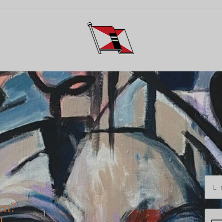
en?
n.