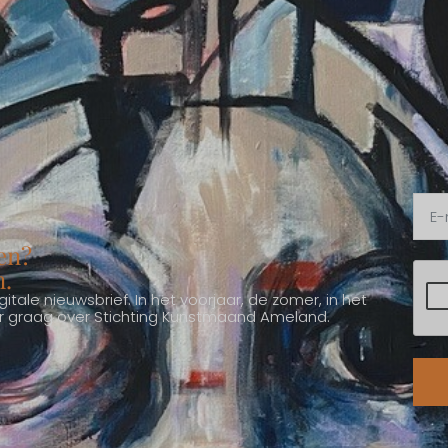
en?
n.
itale nieuwsbrief. In het voorjaar, de zomer, in het
ver graag over Stichting Kunstmaand Ameland.