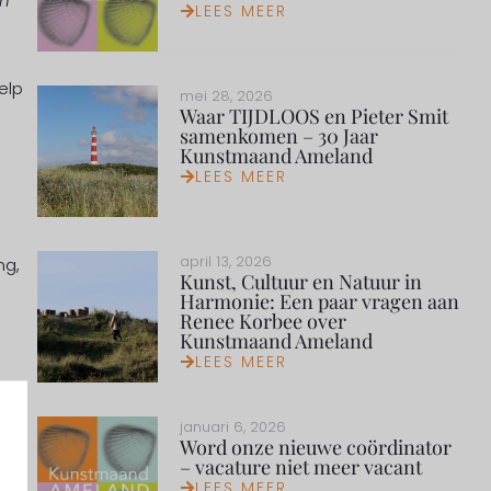
en
LEES MEER
elp
mei 28, 2026
Waar TIJDLOOS en Pieter Smit
samenkomen – 30 Jaar
Kunstmaand Ameland
LEES MEER
april 13, 2026
ng,
Kunst, Cultuur en Natuur in
Harmonie: Een paar vragen aan
Renee Korbee over
Kunstmaand Ameland
LEES MEER
het
januari 6, 2026
Word onze nieuwe coördinator
– vacature niet meer vacant
LEES MEER