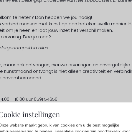
 wij een belangrijk onderdeel van het suppoosten. Er kunn
welkom te heten? Dan hebben we jou nodig!
 verbind mensen met kunst op een betekenisvolle manier. H
eit om je heen en laat jouw inzet het verschil maken.
 ervaring. Doe je mee?
dergedompeld in alles
en, maar ook ontvangen, nieuwe ervaringen en onvergetelijke
Kunstmaand ontvangt is niet alleen creativiteit en verbindi
nde novembermaand.
4.00 – 16.00 uur 0591 546561
d.nl
 www.kunstmaandameland.nl daar is ook de mogelijkheid tot 
Cookie instellingen
Onze website maakt gebruik van cookies om u de best mogelijke
gebruikerservaring te bieden. Essentiële cookies zijn noodzakelijk voor