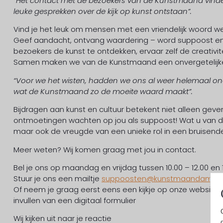
“Het contact met de bezoekers van de Kunstmaand vinden
leuke gesprekken over de kijk op kunst ontstaan”.
Vind je het leuk om mensen met een vriendelijk woord 
Geef aandacht, ontvang waardering – word suppoost en
bezoekers de kunst te ontdekken, ervaar zelf de creativit
Samen maken we van de Kunstmaand een onvergetelijke
“Voor we het wisten, hadden we ons al weer helemaal on
wat de Kunstmaand zo de moeite waard maakt”.
Bijdragen aan kunst en cultuur betekent niet alleen gev
ontmoetingen wachten op jou als suppoost! Wat u van de 
maar ook de vreugde van een unieke rol in een bruise
Meer weten? Wij komen graag met jou in contact.
Bel je ons op maandag en vrijdag tussen 10.00 – 12.00 en 1
Stuur je ons een mailtje
suppoosten@kunstmaandamelan
Of neem je graag eerst eens een kijkje op onze website
invullen van een digitaal formulier
Wij kijken uit naar je reactie