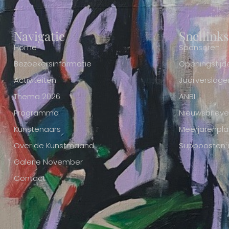
Navigatie
Snellinks
Home
Sponsoren
Bezoekersinformatie
Openingstijd
Activiteiten
Jaarverslage
Thema 2026
ANBI
Programma
Nieuwsbriev
Kunstenaars
Meerjarenpla
Over de Kunstmaand
Suppoosten & 
Galerie November
Contact