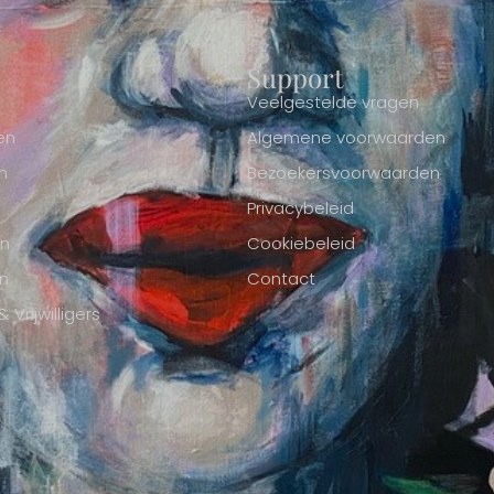
Support
Veelgestelde vragen
en
Algemene voorwaarden
n
Bezoekersvoorwaarden
Privacybeleid
en
Cookiebeleid
n
Contact
Vrijwilligers