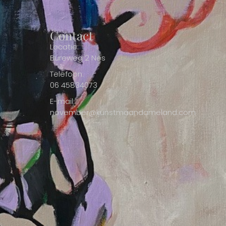
Contact
Locatie:
Bureweg 2 Nes
Telefoon:
06 45834073
E-mail:
november@kunstmaandameland.com