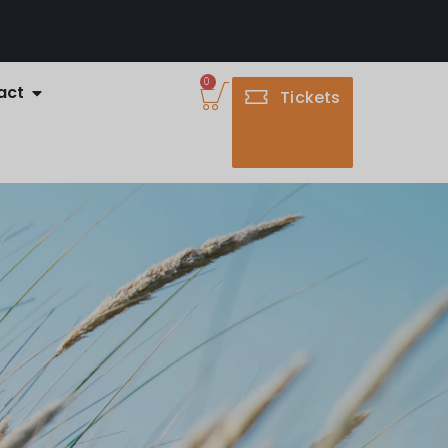
0
act
Tickets