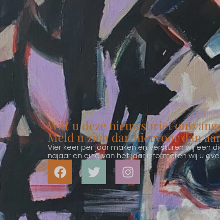
Wilt u deze nieuwsbrief ontvang
Meld u zich dan hiervoor dan aa
Vier keer per jaar maken en versturen wij een dig
najaar en eind van het jaar informeren wij u o