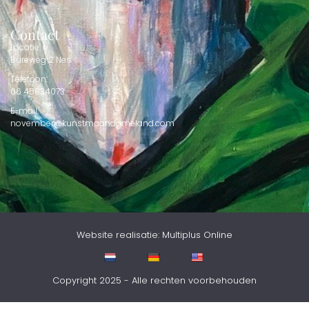
Contact
Locatie:
Bureweg 2 Nes
Telefoon:
06 45834073
E-mail:
november@kunstmaandameland.com
Website realisatie: Multiplus Online
Copyright 2025 - Alle rechten voorbehouden