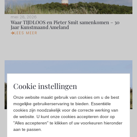
mei 28, 2026
Waar TIJDLOOS en Pieter Smit samenkomen – 30
Jaar Kunstmaand Ameland
LEES MEER
Cookie instellingen
Onze website maakt gebruik van cookies om u de best
mogelijke gebruikerservaring te bieden. Essentiële
cookies zijn noodzakelijk voor de correcte werking van
april 13, 2026
de website. U kunt onze cookies accepteren door op
Kunst, Cultuur en Natuur in Harmonie: Een paar
vragen aan Renee Korbee over Kunstmaand
"Alles accepteren" te klikken of uw voorkeuren hieronder
Ameland
aan te passen.
LEES MEER