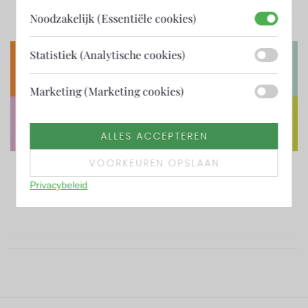
Noodzakelijk (Essentiële cookies)
Statistiek (Analytische cookies)
Marketing (Marketing cookies)
ALLES ACCEPTEREN
januari 6, 2026
VOORKEUREN OPSLAAN
Word onze nieuwe coördinator – vacature niet
meer vacant
Privacybeleid
LEES MEER