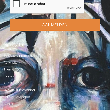
AANMELDEN
Navigatie
Home
Bezoekersinformatie
Activiteiten
Thema 2026
Programma
Kunstenaars
Over de Kunstmaand
Galerie November
Contact