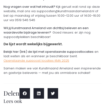
Nog vragen over wat het inhoudt?
Kijk gerust wat rond op deze
website, mail ons via suppoosten@kunstmaandameland.nl of
bel op maandag of vrijdag tussen 10.00–12.00 uur of 14.00–16.00
uur via 0519 546 546
Wil jij Kunstmaand Ameland van dichtbij beleven en een
waardevolle bijdrage leveren?
Goed nieuws: er zijn nog
suppoostplekken beschikbaar!
De lijst wordt wekelijks bijgewerkt.
Bekijk hier (link) de lijst met openstaande suppoostlocaties
en
laat weten als en wanneer je beschikbaar bent.
Openstaande suppoost locaties KMA 2025
Samen maken we van Kunstmaand Ameland een inspirerende
en gastvrije belevenis — met jou als onmisbare schakel!
Delen
Lees ook