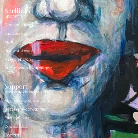
Snellinks
Sponsoren
Openingstijden
Jaarverslagen
ANBI
Nieuwsbrieven
Meerjarenplan
Suppoosten & Vrijwilligers
Support
Veelgestelde vragen
Algemene voorwaarden
Bezoekersvoorwaarden
Privacybeleid
Cookiebeleid
Contact